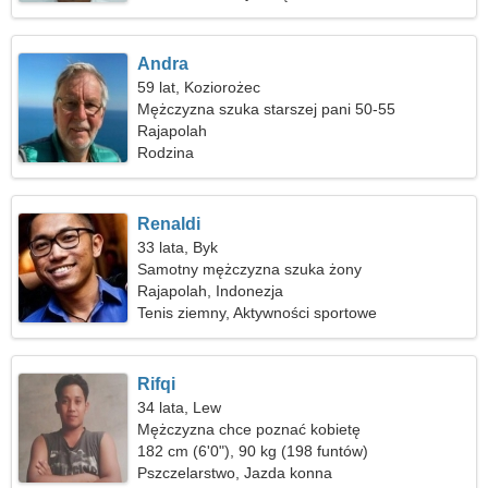
Andra
59 lat, Koziorożec
Mężczyzna szuka starszej pani 50-55
Rajapolah
Rodzina
Renaldi
33 lata, Byk
Samotny mężczyzna szuka żony
Rajapolah, Indonezja
Tenis ziemny, Aktywności sportowe
Rifqi
34 lata, Lew
Mężczyzna chce poznać kobietę
182 cm (6'0"), 90 kg (198 funtów)
Pszczelarstwo, Jazda konna