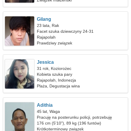
Związek małżeński
Gilang
23 lata, Rak
Facet szuka dziewczyny 24-31
Rajapolah
Prawdziwy związek
Jessica
31 rok, Koziorożec
Kobieta szuka pary
Rajapolah, Indonezja
Plaża, Degustacja wina
Adithia
45 lat, Waga
Pracuję na posterunku policji, potrzebuję
emocjonalnej kobiety
176 cm (5'10"), 89 kg (196 funtów)
Krótkoterminowy związek