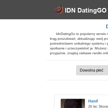
IdnDatingGo to popularny serwis
krąg poszukiwań, aktualizując swój p
pośrednictwem unikalnego systemu i p
spotkanie i urzeczywistnić je. Możes
przyjaźnie, znajduj ciekawe randki 
Hanif
26 lat, Skorp