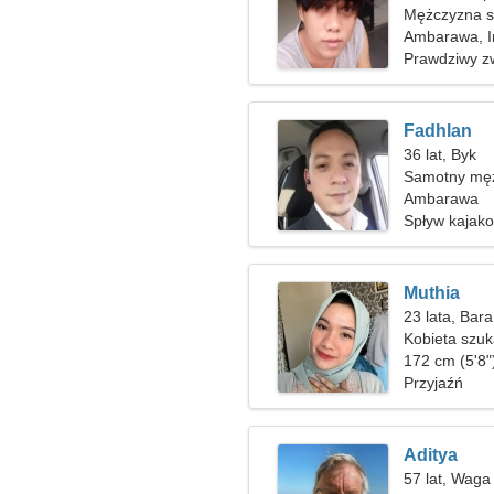
Mężczyzna s
Ambarawa, I
Prawdziwy z
Fadhlan
36 lat, Byk
Samotny męż
Ambarawa
Spływ kajako
Muthia
23 lata, Bar
Kobieta szu
172 cm (5'8"
Przyjaźń
Aditya
57 lat, Waga