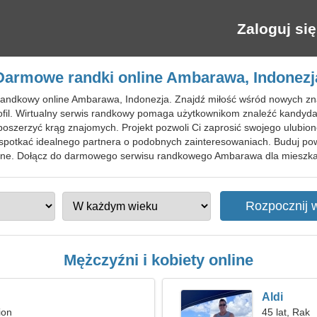
Zaloguj się
Darmowe randki online Ambarawa, Indonezj
 randkowy online Ambarawa, Indonezja. Znajdź miłość wśród nowych z
rofil. Wirtualny serwis randkowy pomaga użytkownikom znaleźć kandyd
oszerzyć krąg znajomych. Projekt pozwoli Ci zaprosić swojego ulubio
z spotkać idealnego partnera o podobnych zainteresowaniach. Buduj pow
online. Dołącz do darmowego serwisu randkowego Ambarawa dla mieszka
Mężczyźni i kobiety online
Aldi
ion
45 lat, Rak