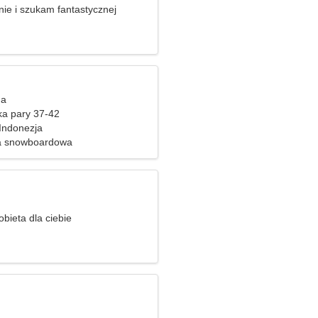
nie i szukam fantastycznej
ga
ka pary 37-42
Indonezja
ka snowboardowa
bieta dla ciebie