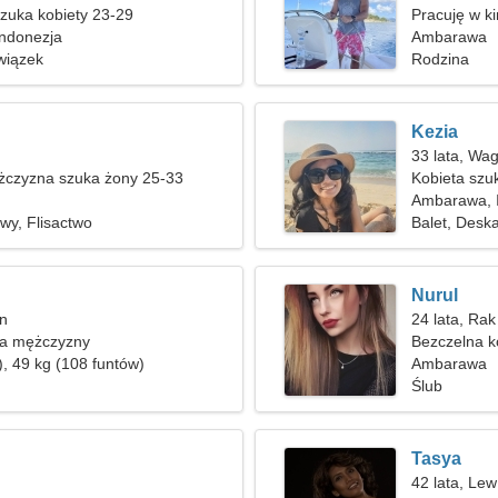
zuka kobiety 23-29
Pracuję w ki
ndonezja
kobiety
Ambarawa
wiązek
Rodzina
Kezia
33 lata, Wa
czyzna szuka żony 25-33
Kobieta szu
Ambarawa, 
wy, Flisactwo
Balet, Des
Nurul
an
24 lata, Rak
ka mężczyzny
Bezczelna ko
), 49 kg (108 funtów)
Ambarawa
Ślub
Tasya
42 lata, Lew