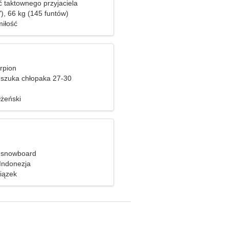
 taktownego przyjaciela
), 66 kg (145 funtów)
iłość
orpion
szuka chłopaka 27-30
żeński
i snowboard
Indonezja
iązek