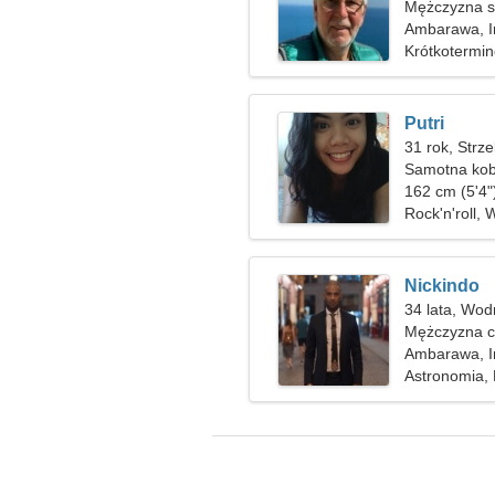
Mężczyzna sz
Ambarawa, I
Krótkotermi
Putri
31 rok, Strze
Samotna kob
162 cm (5'4"
Rock'n'roll,
Nickindo
34 lata, Wod
Mężczyzna c
Ambarawa, I
Astronomia, 