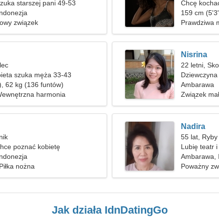
uka starszej pani 49-53
Chcę kochać
ndonezja
159 cm (5'3"
nowy związek
Prawdziwa m
Nisrina
lec
22 letni, Sk
ieta szuka męża 33-43
Dziewczyna 
), 62 kg (136 funtów)
Ambarawa
 Wewnętrzna harmonia
Związek mał
Nadira
nik
55 lat, Ryby
hce poznać kobietę
Lubię teatr 
ndonezja
Ambarawa, 
Piłka nożna
Poważny zw
Jak działa IdnDatingGo