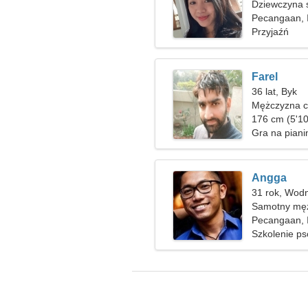
Dziewczyna 
Pecangaan, 
Przyjaźń
Farel
36 lat, Byk
Mężczyzna c
176 cm (5'10
Gra na piani
Angga
31 rok, Wodn
Samotny męż
Pecangaan, 
Szkolenie ps