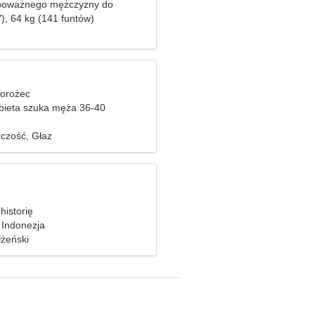
 poważnego mężczyzny do
gotowania
), 64 kg (141 funtów)
iorożec
bieta szuka męża 36-40
rczość, Głaz
 historię
 Indonezja
żeński