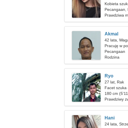
Kobieta szu
Pecangaan, 
Prawdziwa m
Akmal
42 lata, Wag
Pracuję w pol
kobiety
Pecangaan
Rodzina
Ryo
27 lat, Rak
Facet szuka
180 cm (5'11
Prawdziwy z
Hani
24 lata, Strz