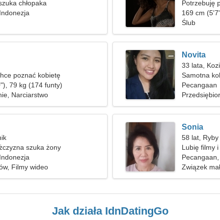
szuka chłopaka
Potrzebuję
Indonezja
wspólnego 
169 cm (5'7"
Ślub
Novita
33 lata, Koz
hce poznać kobietę
Samotna ko
"), 79 kg (174 funty)
Pecangaan
nie, Narciarstwo
Przedsiębio
Sonia
ik
58 lat, Ryby
czyzna szuka żony
Lubię filmy i
Indonezja
Pecangaan,
ów, Filmy wideo
Związek mał
Jak działa IdnDatingGo