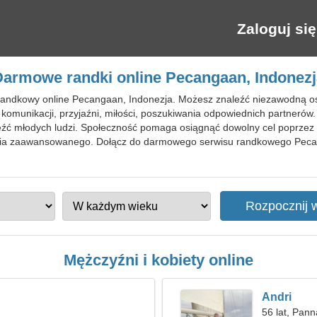
Zaloguj się
Darmowe randki online Pecangaan, Indonezj
 randkowy online Pecangaan, Indonezja. Możesz znaleźć niezawodną o
komunikacji, przyjaźni, miłości, poszukiwania odpowiednich partnerów.
eźć młodych ludzi. Społeczność pomaga osiągnąć dowolny cel poprzez 
ia zaawansowanego. Dołącz do darmowego serwisu randkowego Peca
Mężczyźni i kobiety online
Andri
56 lat, Pann