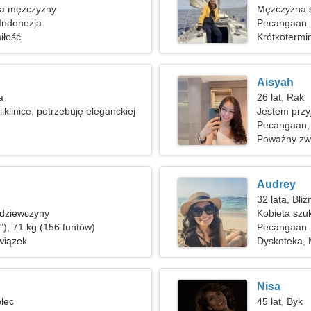
ka mężczyzny
Mężczyzna s
Indonezja
Pecangaan
iłość
Krótkotermi
Aisyah
a
26 lat, Rak
iklinice, potrzebuję eleganckiej
Jestem przy
Pecangaan,
Poważny zw
Audrey
32 lata, Bliź
 dziewczyny
Kobieta szu
"), 71 kg (156 funtów)
Pecangaan
wiązek
Dyskoteka,
Nisa
elec
45 lat, Byk