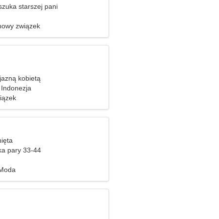
zuka starszej pani
nowy związek
jazną kobietą
 Indonezja
iązek
nięta
ka pary 33-44
 Moda