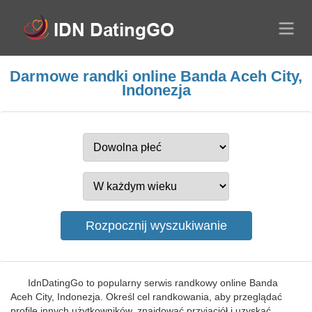
Darmowe randki online Banda Aceh City,
Indonezja
IdnDatingGo to popularny serwis randkowy online Banda
Aceh City, Indonezja. Określ cel randkowania, aby przeglądać
profile innych użytkowników, znajdować przyjaciół i uzyskać