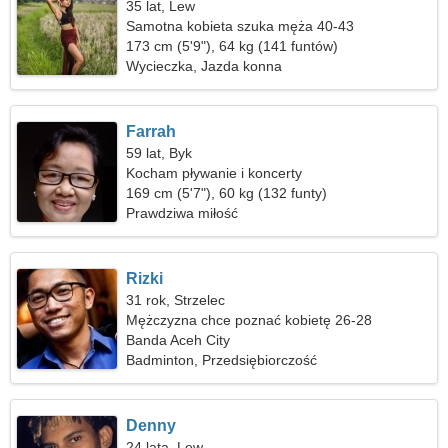
35 lat, Lew
Samotna kobieta szuka męża 40-43
173 cm (5'9"), 64 kg (141 funtów)
Wycieczka, Jazda konna
Farrah
59 lat, Byk
Kocham pływanie i koncerty
169 cm (5'7"), 60 kg (132 funty)
Prawdziwa miłość
Rizki
31 rok, Strzelec
Mężczyzna chce poznać kobietę 26-28
Banda Aceh City
Badminton, Przedsiębiorczość
Denny
24 lata, Lew