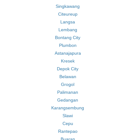
Singkawang
Citeureup
Langsa
Lembang
Bontang City
Plumbon
Astanajapura
Kresek
Depok City
Belawan
Grogol
Palimanan
Gedangan
Karangsembung
Slawi
Cepu
Rantepao
Buaran