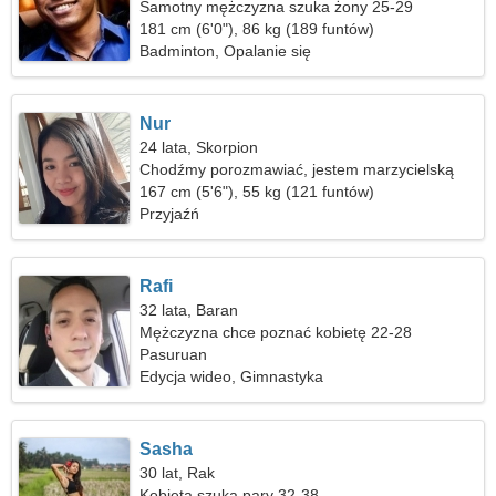
Samotny mężczyzna szuka żony 25-29
181 cm (6'0"), 86 kg (189 funtów)
Badminton, Opalanie się
Nur
24 lata, Skorpion
Chodźmy porozmawiać, jestem marzycielską
kobietą
167 cm (5'6"), 55 kg (121 funtów)
Przyjaźń
Rafi
32 lata, Baran
Mężczyzna chce poznać kobietę 22-28
Pasuruan
Edycja wideo, Gimnastyka
Sasha
30 lat, Rak
Kobieta szuka pary 32-38