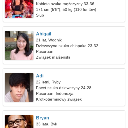
Kobieta szuka mężczyzny 33-36
171 cm (5'8"), 50 kg (110 funtów)
Ślub
Abigail
21 lat, Wodnik
Dziewczyna szuka chłopaka 23-32
Pasuruan
Związek małżeński
Adi
22 letni, Ryby
Facet szuka dziewczyny 24-28
Pasuruan, Indonezja
Krótkoterminowy związek
Bryan
33 lata, Byk