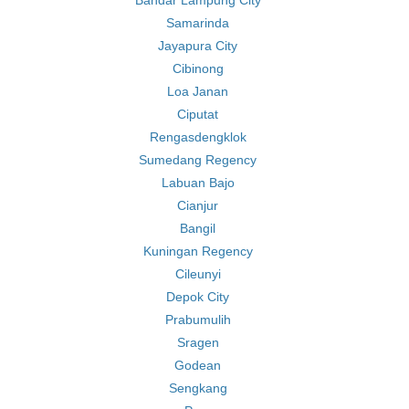
Bandar Lampung City
Samarinda
Jayapura City
Cibinong
Loa Janan
Ciputat
Rengasdengklok
Sumedang Regency
Labuan Bajo
Cianjur
Bangil
Kuningan Regency
Cileunyi
Depok City
Prabumulih
Sragen
Godean
Sengkang