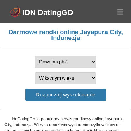
Darmowe randki online Jayapura City,
Indonezja
IdnDatingGo to popularny serwis randkowy online Jayapura
City, Indonezja. Witryna umożliwia wybieranie użytkowników do
romantycznych spotkań i wirtualnej komunikacji. Nawiąż nowe