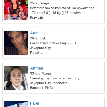
25 lat, Waga
Bezinteresowna kobieta szuka poważnego
związku
172 cm (5'8"), 48 kg (105 funtów)
Przyjaźń
Adit
26 lat, Byk
Facet szuka dziewczyny 22-31
Jayapura City
Rodzina
Ahmad
33 lata, Waga
Samotny mężczyzna szuka żony
Jayapura City, Indonezja
Baseball, Plaża
Farel