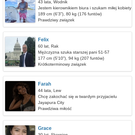
43 lata, Wodnik
Jestem kierownikiem biura i szukam miłej kobiety
189 cm (6'3"), 80 kg (176 funtów)
Prawdziwy związek
Felix
60 lat, Rak
Mężczyzna szuka starszej pani 51-57
177 cm (5'10"), 94 kg (207 funtów)
Krótkoterminowy związek
Farah
44 lata, Lew
Chcę zakochać się w twardym przyjacielu
Jayapura City
Prawdziwa miłość
Grace
30 lat, Skorpion