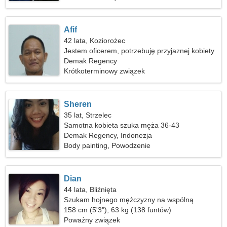
Afif
42 lata, Koziorożec
Jestem oficerem, potrzebuję przyjaznej kobiety
Demak Regency
Krótkoterminowy związek
Sheren
35 lat, Strzelec
Samotna kobieta szuka męża 36-43
Demak Regency, Indonezja
Body painting, Powodzenie
Dian
44 lata, Bliźnięta
Szukam hojnego mężczyzny na wspólną
wycieczkę
158 cm (5'3"), 63 kg (138 funtów)
Poważny związek