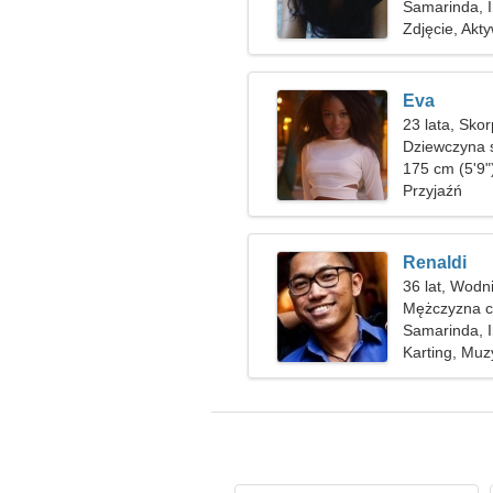
Samarinda, 
Zdjęcie, Akt
Eva
23 lata, Skor
Dziewczyna 
175 cm (5'9"
Przyjaźń
Renaldi
36 lat, Wodn
Mężczyzna c
Samarinda, 
Karting, Mu