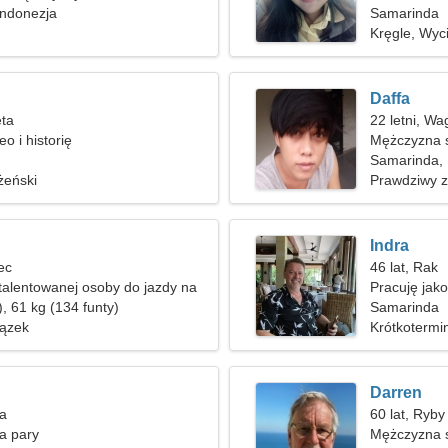
Indonezja
Samarinda
Kręgle, Wyc
Daffa
ęta
22 letni, Wa
o i historię
Mężczyzna s
Samarinda, 
żeński
Prawdziwy 
Indra
lec
46 lat, Rak
talentowanej osoby do jazdy na
Pracuję jako
, 61 kg (134 funty)
Samarinda
ązek
Krótkotermi
Darren
na
60 lat, Ryby
a pary
Mężczyzna s