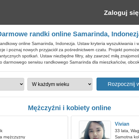
Zaloguj się
Darmowe randki online Samarinda, Indonezj
randkowy online Samarinda, Indonezja. Ustaw kryteria wyszukiwania i w
cje i poznaj nowych przyjaciół za pośrednictwem czatu. Projekt pomoże
antycznych spotkań. Ustaw niezbędne filtry, aby zawrzeć miłą znajomoś
 do darmowego serwisu randkowego Samarinda dla mieszkańców, obcok
Mężczyźni i kobiety online
Vivian
ik
33 lata, Wa
ka mężczyzny
Samotna ko