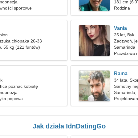
Indonezja
181 cm (6'0"
ywności sportowe
Rodzina
Vania
pion
25 lat, Byk
szuka chłopaka 26-33
Zadzwoń, je
), 55 kg (121 funtów)
Samarinda
Prawdziwa m
Rama
ik
34 lata, Sko
hce poznać kobietę
Samotny mę
Indonezja
Samarinda, 
zyka popowa
Projektowani
Jak działa IdnDatingGo