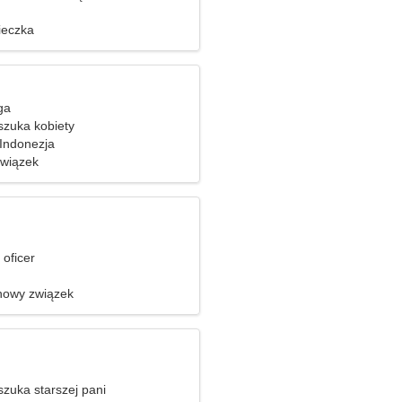
ieczka
ga
zuka kobiety
Indonezja
związek
 oficer
nowy związek
zuka starszej pani