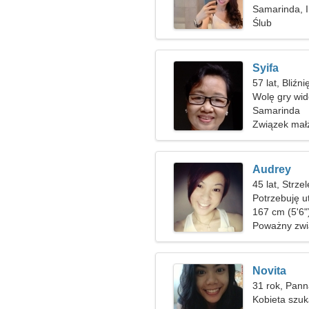
Samarinda, 
Ślub
Syifa
57 lat, Bliźni
Wolę gry wide
Samarinda
Związek mał
Audrey
45 lat, Strze
Potrzebuję u
nartach
167 cm (5'6")
Poważny zwi
Novita
31 rok, Pan
Kobieta szuk