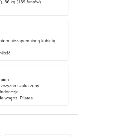
), 86 kg (189 funtów)
stem niezapomnianą kobietą
iłość
rpion
żczyzna szuka żony
Indonezja
e wnętrz, Pilates