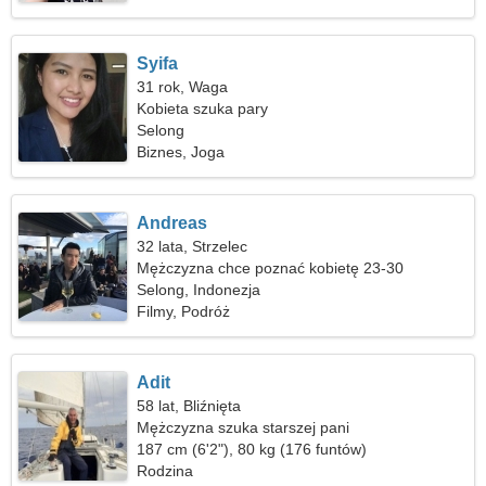
Syifa
31 rok, Waga
Kobieta szuka pary
Selong
Biznes, Joga
Andreas
32 lata, Strzelec
Mężczyzna chce poznać kobietę 23-30
Selong, Indonezja
Filmy, Podróż
Adit
58 lat, Bliźnięta
Mężczyzna szuka starszej pani
187 cm (6'2"), 80 kg (176 funtów)
Rodzina