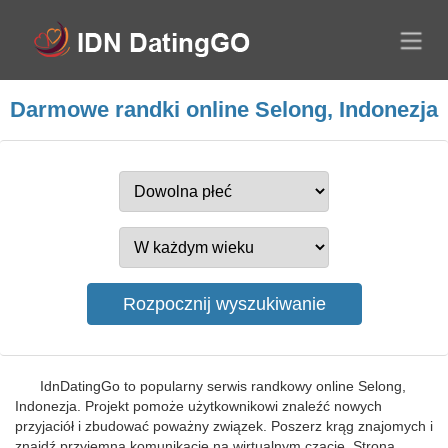
Darmowe randki online Selong, Indonezja
IdnDatingGo to popularny serwis randkowy online Selong,
Indonezja. Projekt pomoże użytkownikowi znaleźć nowych
przyjaciół i zbudować poważny związek. Poszerz krąg znajomych i
znajdź przyjemną komunikację na wirtualnym czacie. Strona