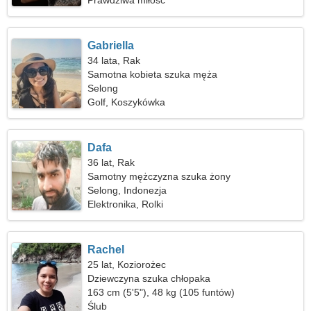
Prawdziwa miłość
Gabriella
34 lata, Rak
Samotna kobieta szuka męża
Selong
Golf, Koszykówka
Dafa
36 lat, Rak
Samotny mężczyzna szuka żony
Selong, Indonezja
Elektronika, Rolki
Rachel
25 lat, Koziorożec
Dziewczyna szuka chłopaka
163 cm (5'5"), 48 kg (105 funtów)
Ślub