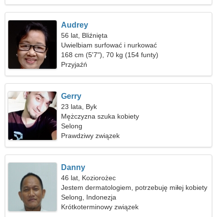
Audrey
56 lat, Bliźnięta
Uwielbiam surfować i nurkować
168 cm (5'7"), 70 kg (154 funty)
Przyjaźń
Gerry
23 lata, Byk
Mężczyzna szuka kobiety
Selong
Prawdziwy związek
Danny
46 lat, Koziorożec
Jestem dermatologiem, potrzebuję miłej kobiety
Selong, Indonezja
Krótkoterminowy związek