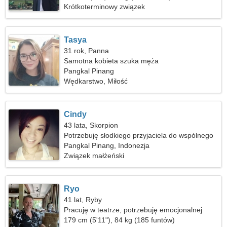
Krótkoterminowy związek
Tasya
31 rok, Panna
Samotna kobieta szuka męża
Pangkal Pinang
Wędkarstwo, Miłość
Cindy
43 lata, Skorpion
Potrzebuję słodkiego przyjaciela do wspólnego
tańca
Pangkal Pinang, Indonezja
Związek małżeński
Ryo
41 lat, Ryby
Pracuję w teatrze, potrzebuję emocjonalnej
kobiety
179 cm (5'11"), 84 kg (185 funtów)