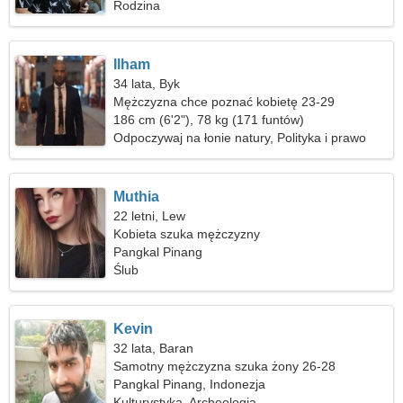
Rodzina
Ilham
34 lata, Byk
Mężczyzna chce poznać kobietę 23-29
186 cm (6'2"), 78 kg (171 funtów)
Odpoczywaj na łonie natury, Polityka i prawo
Muthia
22 letni, Lew
Kobieta szuka mężczyzny
Pangkal Pinang
Ślub
Kevin
32 lata, Baran
Samotny mężczyzna szuka żony 26-28
Pangkal Pinang, Indonezja
Kulturystyka, Archeologia