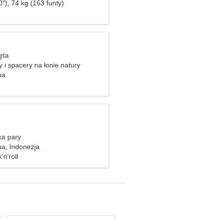
"), 74 kg (163 funty)
ięta
 i spacery na łonie natury
ua
ka pary
a, Indonezja
n'roll