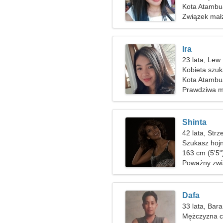
Kota Atambu
Związek mał
Ira
23 lata, Lew
Kobieta szu
Kota Atambu
Prawdziwa m
Shinta
42 lata, Strz
Szukasz hojn
163 cm (5'5")
Poważny zwi
Dafa
33 lata, Bar
Mężczyzna c