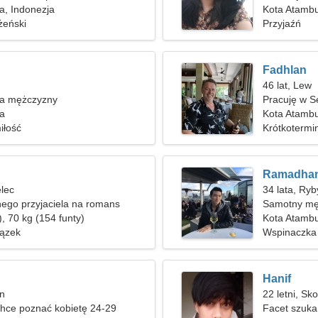
a, Indonezja
Kota Atamb
żeński
Przyjaźń
Fadhlan
46 lat, Lew
ka mężczyzny
Pracuję w Se
a
Kota Atambu
iłość
Krótkotermi
Ramadha
elec
34 lata, Ryb
ego przyjaciela na romans
Samotny mę
, 70 kg (154 funty)
Kota Atamb
ązek
Wspinaczka 
Hanif
an
22 letni, Sk
hce poznać kobietę 24-29
Facet szuka