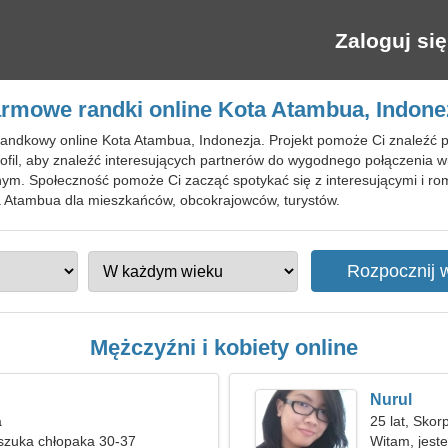
Zaloguj się
rmowe randki online Kota Atambua, Indone
 randkowy online Kota Atambua, Indonezja. Projekt pomoże Ci znaleź
rofil, aby znaleźć interesujących partnerów do wygodnego połączenia w
tnym. Społeczność pomoże Ci zacząć spotykać się z interesującymi i r
Atambua dla mieszkańców, obcokrajowców, turystów.
Mężczyźni i kobiety online
Nurul
a
25 lat, Skor
szuka chłopaka 30-37
Witam, jest