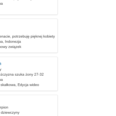
ua
nacie, potrzebuję pięknej kobiety
a, Indonezja
nowy związek
n
y
żczyzna szuka żony 27-32
ua
skałkowa, Edycja wideo
orpion
 dziewczyny