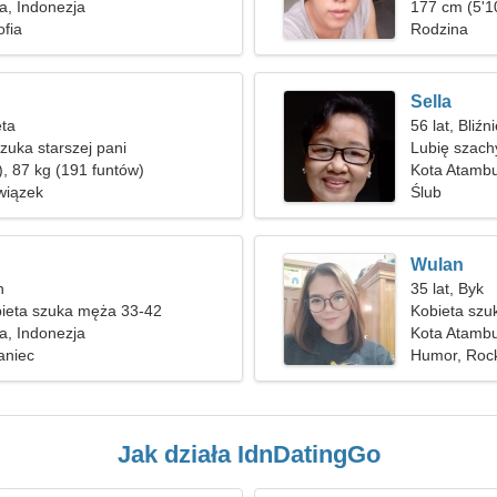
a, Indonezja
177 cm (5'10
ofia
Rodzina
Sella
ęta
56 lat, Bliźn
uka starszej pani
Lubię szachy
), 87 kg (191 funtów)
Kota Atamb
wiązek
Ślub
Wulan
n
35 lat, Byk
ieta szuka męża 33-42
Kobieta szu
a, Indonezja
Kota Atambu
aniec
Humor, Rock'
Jak działa IdnDatingGo