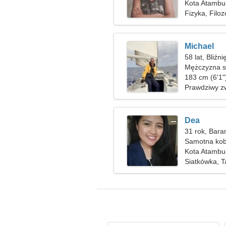
Kota Atambu
Fizyka, Filoz
Michael
58 lat, Bliźni
Mężczyzna sz
183 cm (6'1"
Prawdziwy z
Dea
31 rok, Bara
Samotna kob
Kota Atambu
Siatkówka, T