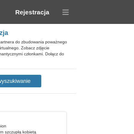
Rejestracja
zja
ć partnera do zbudowania poważnego
irtualnego. Zobacz zdjęcie
omantycznymi członkami. Dołącz do
pion
em szczupłą kobietą