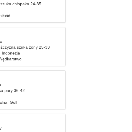
szuka chłopaka 24-35
iłość
a
żczyzna szuka żony 25-33
, Indonezja
, Wędkarstwo
n
ka pary 36-42
alna, Golf
y