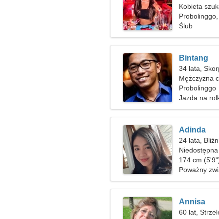
Kobieta szu
Probolinggo,
Ślub
Bintang
34 lata, Skor
Mężczyzna c
Probolinggo
Jazda na ro
Adinda
24 lata, Bliźn
Niedostępna 
174 cm (5'9"
Poważny zwi
Annisa
60 lat, Strze