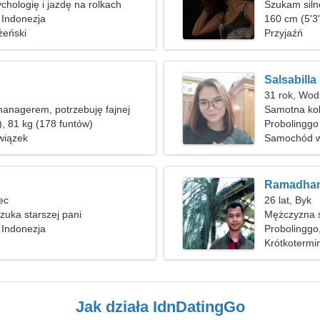
chologię i jazdę na rolkach
Szukam siln
 Indonezja
160 cm (5'3"
żeński
Przyjaźń
Salsabilla
31 rok, Wod
anagerem, potrzebuję fajnej
Samotna ko
), 81 kg (178 funtów)
Probolinggo
wiązek
Samochód w
Ramadha
lec
26 lat, Byk
uka starszej pani
Mężczyzna s
 Indonezja
Probolinggo
Krótkotermi
Jak działa IdnDatingGo