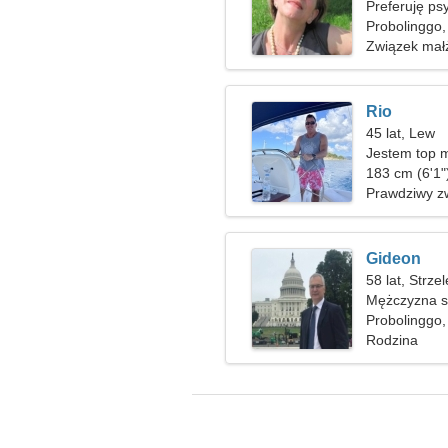
Preferuję psy
Probolinggo,
Związek mał
Rio
45 lat, Lew
Jestem top m
kobiety
183 cm (6'1"
Prawdziwy z
Gideon
58 lat, Strze
Mężczyzna sz
Probolinggo,
Rodzina