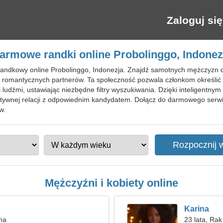
Zaloguj się
armowe randki online Probolinggo, Indonez
 randkowy online Probolinggo, Indonezja. Znajdź samotnych mężczyzn 
i romantycznych partnerów. Ta społeczność pozwala członkom określić c
ludźmi, ustawiając niezbędne filtry wyszukiwania. Dzięki inteligentny
tywnej relacji z odpowiednim kandydatem. Dołącz do darmowego serw
w.
Mężczyźni i kobiety online
Karina
nna
23 lata, Rak