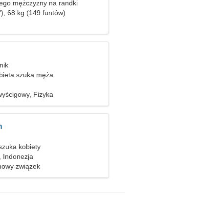
ego mężczyzny na randki
), 68 kg (149 funtów)
nik
bieta szuka męża
yścigowy, Fizyka
n
zuka kobiety
, Indonezja
nowy związek