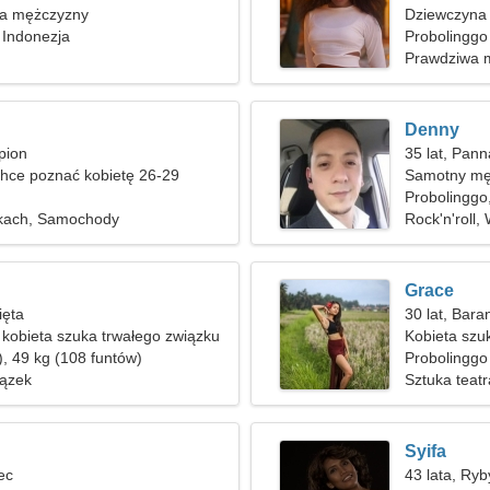
ka mężczyzny
Dziewczyna 
 Indonezja
Probolinggo
Prawdziwa m
Denny
pion
35 lat, Pann
hce poznać kobietę 26-29
Samotny mę
Probolinggo
lkach, Samochody
Rock'n'roll
Grace
ięta
30 lat, Bara
kobieta szuka trwałego związku
Kobieta szu
), 49 kg (108 funtów)
Probolinggo
ązek
Sztuka teatr
Syifa
lec
43 lata, Ryb