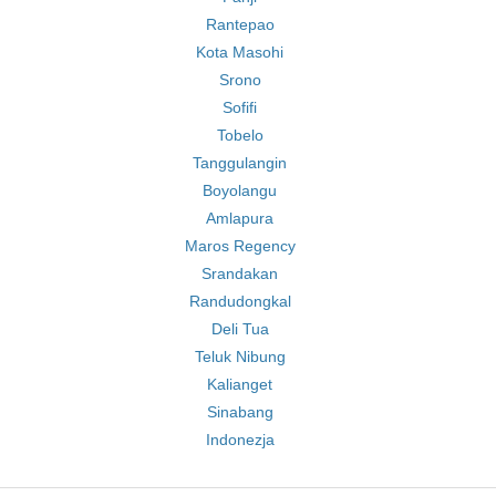
Rantepao
Kota Masohi
Srono
Sofifi
Tobelo
Tanggulangin
Boyolangu
Amlapura
Maros Regency
Srandakan
Randudongkal
Deli Tua
Teluk Nibung
Kalianget
Sinabang
Indonezja