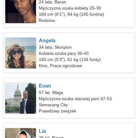
24 lata, Baran
Mężczyzna szuka kobiety 25-30
184 cm (6'1"), 84 kg (185 funtów)
Rodzina
Angela
34 lata, Skorpion
Kobieta szuka pary 36-43
160 cm (5'3"), 61 kg (134 funty)
Kino, Prace ogrodowe
Euan
57 lat, Waga
Mężczyzna szuka starszej pani 47-53
Semarang City
Prawdziwy związek
Lia
26 lat, Baran