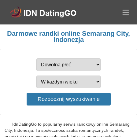
Darmowe randki online Semarang City,
Indonezja
IdnDatingGo to popularny serwis randkowy online Semarang
City, Indonezja. Ta społeczność szuka romantycznych randek,
przyjaźni i poznawania ciekawych ludzi za pomocą unikalnej