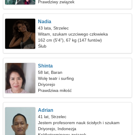
Prawdziwy związek
Nadia
43 lata, Strzelec
Witam, szukam uczciwego człowieka
162 cm (5'4"), 67 kg (147 funtów)
Ślub
Shinta
58 lat, Baran
Wolę teatr i surfing
Driyorejo
Prawdziwa miłość
Adrian
41 lat, Strzelec
Jestem profesorem nauk ścisłych i szukam
zabawnej kobiety
Driyorejo, Indonezja
Krótkoterminowy związek