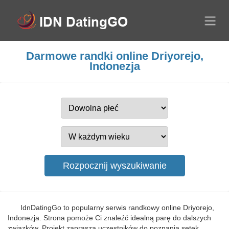
Darmowe randki online Driyorejo,
Indonezja
IdnDatingGo to popularny serwis randkowy online Driyorejo,
Indonezja. Strona pomoże Ci znaleźć idealną parę do dalszych
związków. Projekt zaprasza uczestników do poznania setek