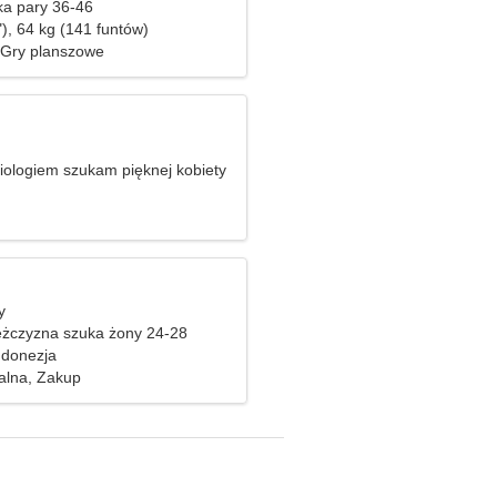
ka pary 36-46
), 64 kg (141 funtów)
 Gry planszowe
iologiem szukam pięknej kobiety
y
żczyzna szuka żony 24-28
ndonezja
ralna, Zakup