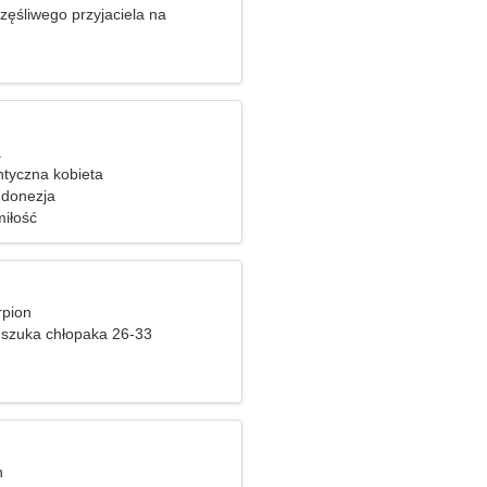
zęśliwego przyjaciela na
a
tyczna kobieta
ndonezja
iłość
rpion
szuka chłopaka 26-33
n