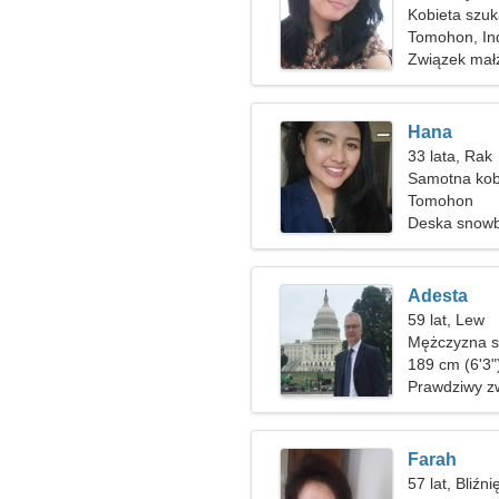
Kobieta szu
Tomohon, In
Związek mał
Hana
33 lata, Rak
Samotna kob
Tomohon
Deska snowb
Adesta
59 lat, Lew
Mężczyzna sz
189 cm (6'3"
Prawdziwy z
Farah
57 lat, Bliźni