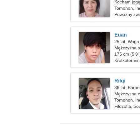
Kocham jogę 
Tomohon, In
Poważny zwi
Euan
25 lat, Waga
Mężczyzna s
175 cm (5'9"
Krótkotermi
Rifqi
36 lat, Baran
Mężczyzna c
Tomohon, In
Filozofia, So