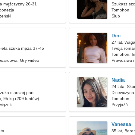
ka mężczyzny 26-31
Szukasz szc
donezja
kempingu
Tomohon
żeński
Ślub
Dini
27 lat, Wag
ieta szuka męża 37-45
Twoja roman
Tomohon, I
oardowa, Gry wideo
Prawdziwa m
Nadia
24 lata, Sko
uka starszej pani
Dziewczyna 
), 95 kg (209 funtów)
Tomohon
wiązek
Przyjaźń
Vanessa
ęta
35 lat, Bara