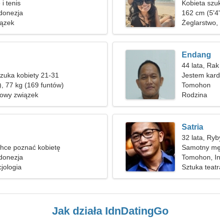
i tenis
Kobieta szu
donezja
162 cm (5'4"
ązek
Żeglarstwo,
Endang
44 lata, Rak
zuka kobiety 21-31
Jestem kard
), 77 kg (169 funtów)
Tomohon
nowy związek
Rodzina
Satria
32 lata, Ryb
hce poznać kobietę
Samotny mę
donezja
Tomohon, I
cjologia
Sztuka teat
Jak działa IdnDatingGo