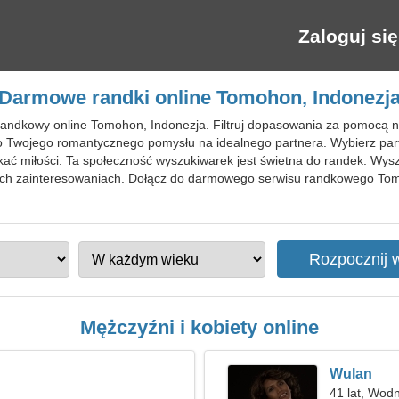
Zaloguj się
Darmowe randki online Tomohon, Indonezj
randkowy online Tomohon, Indonezja. Filtruj dopasowania za pomocą n
do Twojego romantycznego pomysłu na idealnego partnera. Wybierz part
kać miłości. Ta społeczność wyszukiwarek jest świetna do randek. Wys
ych zainteresowaniach. Dołącz do darmowego serwisu randkowego To
Mężczyźni i kobiety online
Wulan
41 lat, Wodn