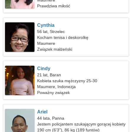
Maumere
Prawdziwa miłość
Cynthia
56 lat, Strzelec
Kocham tenisa i deskorolkę
Maumere
Związek małżeński
Cindy
21 lat, Baran
Kobieta szuka mężczyzny 25-30
Maumere, Indonezja
Poważny związek
Ariel
44 lata, Panna
Jestem policjantem szukającym gorącej kobiety
190 cm (6'3"), 86 kg (189 funtów)