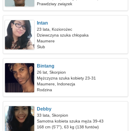
Prawdziwy związek
Intan
23 lata, Koziorożec
Dziewczyna szuka chłopaka
Maumere
Ślub
Bintang
26 lat, Skorpion
Mężczyzna szuka kobiety 23-31
Maumere, Indonezja
Rodzina
Debby
33 lata, Skorpion
Samotna kobieta szuka męża 39-43
168 cm (5'7"), 63 kg (138 funtów)