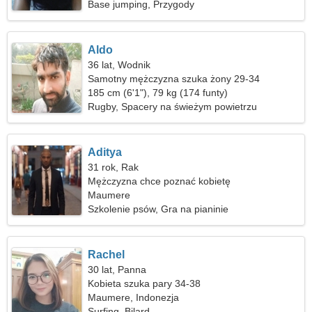
Base jumping, Przygody
Aldo
36 lat, Wodnik
Samotny mężczyzna szuka żony 29-34
185 cm (6'1"), 79 kg (174 funty)
Rugby, Spacery na świeżym powietrzu
Aditya
31 rok, Rak
Mężczyzna chce poznać kobietę
Maumere
Szkolenie psów, Gra na pianinie
Rachel
30 lat, Panna
Kobieta szuka pary 34-38
Maumere, Indonezja
Surfing, Bilard