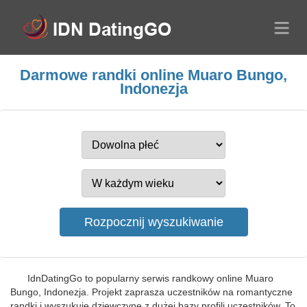
Darmowe randki online Muaro Bungo,
Indonezja
IdnDatingGo to popularny serwis randkowy online Muaro
Bungo, Indonezja. Projekt zaprasza uczestników na romantyczne
randki i wyszukuje dziewczynę z dużej bazy profili uczestników. To