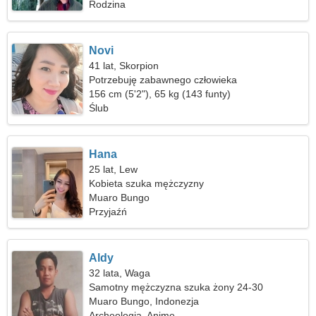
Rodzina
Novi
41 lat, Skorpion
Potrzebuję zabawnego człowieka
156 cm (5'2"), 65 kg (143 funty)
Ślub
Hana
25 lat, Lew
Kobieta szuka mężczyzny
Muaro Bungo
Przyjaźń
Aldy
32 lata, Waga
Samotny mężczyzna szuka żony 24-30
Muaro Bungo, Indonezja
Archeologia, Anime