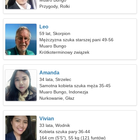
Muaro Bungo
Przygody, Rolki
Leo
59 lat, Skorpion
Mężczyzna szuka starszej pani 49-56
Muaro Bungo
Krótkoterminowy związek
Amanda
34 lata, Strzelec
Samotna kobieta szuka męża 35-45
Muaro Bungo, Indonezja
Nurkowanie, Głaz
Vivian
33 lata, Wodnik
Kobieta szuka pary 36-44
164 cm (5'5"), 55 kg (121 funtów)