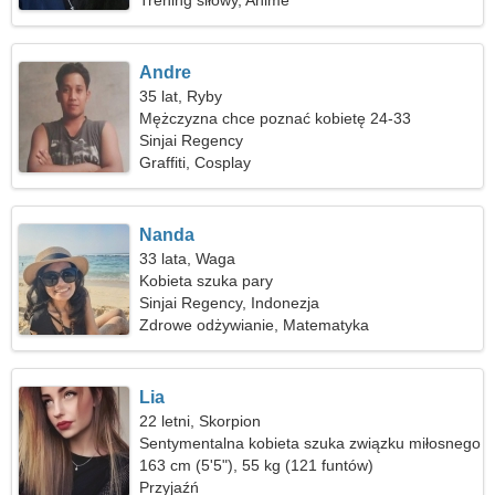
Trening siłowy, Anime
Andre
35 lat, Ryby
Mężczyzna chce poznać kobietę 24-33
Sinjai Regency
Graffiti, Cosplay
Nanda
33 lata, Waga
Kobieta szuka pary
Sinjai Regency, Indonezja
Zdrowe odżywianie, Matematyka
Lia
22 letni, Skorpion
Sentymentalna kobieta szuka związku miłosnego
163 cm (5'5"), 55 kg (121 funtów)
Przyjaźń