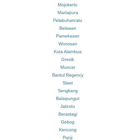
Mojokerto
Martapura
Pelabuhanratu
Belawan
Pamekasan
Wonosari
Kota Atambua
Gresik
Muncar
Bantul Regency
Slawi
Sengkang
Balaipungut
Jatiroto
Berastagi
Gebog
Kencong
Panji