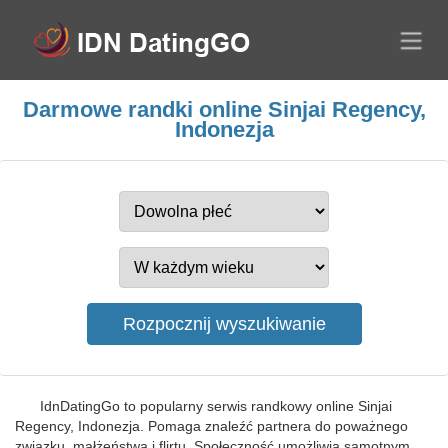
Darmowe randki online Sinjai Regency,
Indonezja
IdnDatingGo to popularny serwis randkowy online Sinjai
Regency, Indonezja. Pomaga znaleźć partnera do poważnego
związku, małżeństwa i flirtu. Społeczność umożliwia samotnym