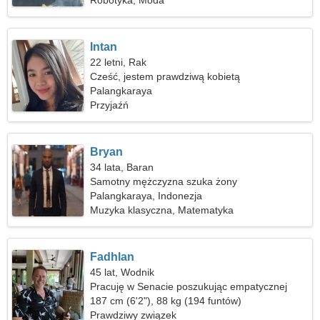
Robotyka, Moda
Intan
22 letni, Rak
Cześć, jestem prawdziwą kobietą
Palangkaraya
Przyjaźń
Bryan
34 lata, Baran
Samotny mężczyzna szuka żony
Palangkaraya, Indonezja
Muzyka klasyczna, Matematyka
Fadhlan
45 lat, Wodnik
Pracuję w Senacie poszukując empatycznej
kobiety
187 cm (6'2"), 88 kg (194 funtów)
Prawdziwy związek