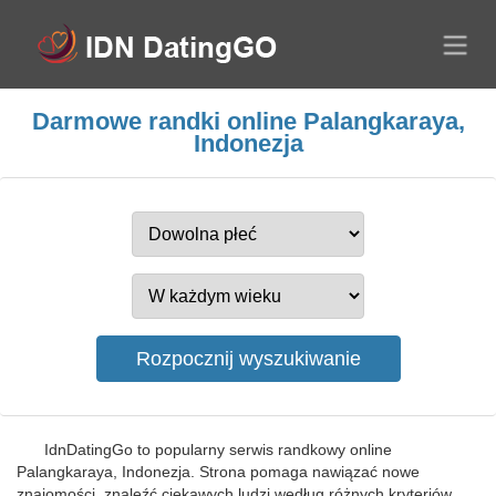
Darmowe randki online Palangkaraya,
Indonezja
IdnDatingGo to popularny serwis randkowy online
Palangkaraya, Indonezja. Strona pomaga nawiązać nowe
znajomości, znaleźć ciekawych ludzi według różnych kryteriów,