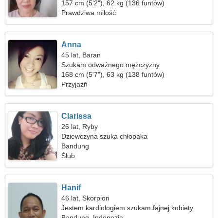
157 cm (5'2"), 62 kg (136 funtów)
Prawdziwa miłość
Anna
45 lat, Baran
Szukam odważnego mężczyzny
168 cm (5'7"), 63 kg (138 funtów)
Przyjaźń
Clarissa
26 lat, Ryby
Dziewczyna szuka chłopaka
Bandung
Ślub
Hanif
46 lat, Skorpion
Jestem kardiologiem szukam fajnej kobiety
Bandung, Indonezja