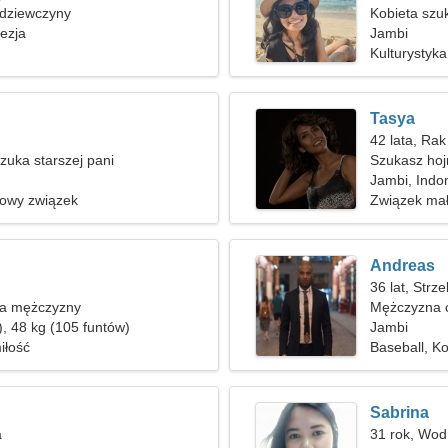
 dziewczyny
Kobieta szu
ezja
Jambi
Kulturystyk
Tasya
42 lata, Rak
uka starszej pani
Szukasz hoj
Jambi, Indo
nowy związek
Związek mał
Andreas
36 lat, Strze
ka mężczyzny
Mężczyzna c
), 48 kg (105 funtów)
Jambi
iłość
Baseball, K
Sabrina
a
31 rok, Wod