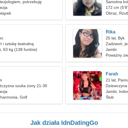
ezjologiem, potrzebuję
Samotna ko
 kobiety
ezja
172 cm (5'8"
wiązek
Obraz, Rzut
Rika
lec
25 lat, Byk
 i sztukę teatralną
Zadzwoń, je
), 63 kg (138 funtów)
Jambi
Poważny zw
Farah
an
21 lat, Pann
czyzna szuka żony 21-30
Dziewczyna 
ezja
Jambi, Indo
harmonia, Golf
Ślub
Jak działa IdnDatingGo