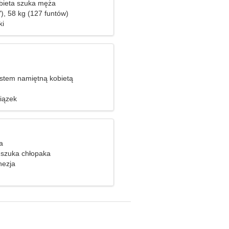
bieta szuka męża
), 58 kg (127 funtów)
ki
stem namiętną kobietą
iązek
a
szuka chłopaka
nezja