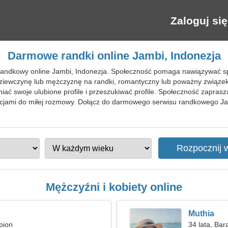
Zaloguj się
Darmowe randki online Jambi, Indonezja
 randkowy online Jambi, Indonezja. Społeczność pomaga nawiązywać sp
dziewczynę lub mężczyznę na randki, romantyczny lub poważny związek
ać swoje ulubione profile i przeszukiwać profile. Społeczność zapra
ncjami do miłej rozmowy. Dołącz do darmowego serwisu randkowego J
Mężczyźni i kobiety online
Muthia
pion
34 lata, Bar