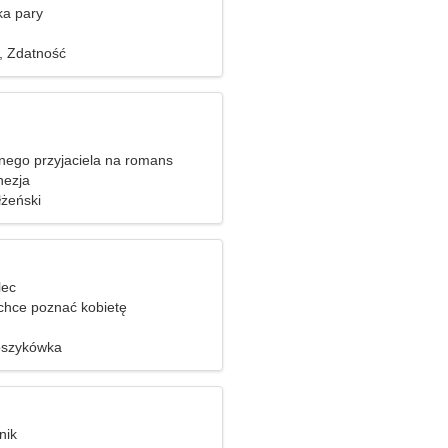
ka pary
a, Zdatność
nego przyjaciela na romans
nezja
żeński
lec
hce poznać kobietę
oszykówka
nik