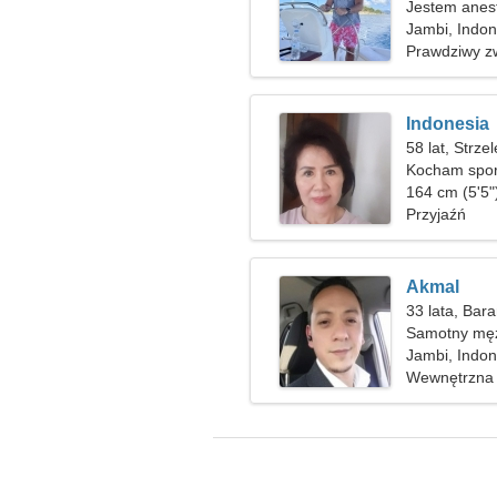
Jestem anest
niesamowitej
Jambi, Indon
Prawdziwy z
Indonesia
58 lat, Strze
Kocham sport
164 cm (5'5"
Przyjaźń
Akmal
33 lata, Bar
Samotny męż
Jambi, Indon
Wewnętrzna 