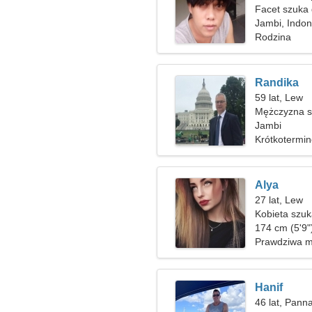
Facet szuka
Jambi, Indon
Rodzina
Randika
59 lat, Lew
Mężczyzna sz
Jambi
Krótkotermi
Alya
27 lat, Lew
Kobieta szu
174 cm (5'9"
Prawdziwa m
Hanif
46 lat, Pann