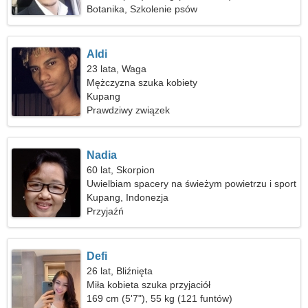
Botanika, Szkolenie psów
Aldi
23 lata, Waga
Mężczyzna szuka kobiety
Kupang
Prawdziwy związek
Nadia
60 lat, Skorpion
Uwielbiam spacery na świeżym powietrzu i sport
Kupang, Indonezja
Przyjaźń
Defi
26 lat, Bliźnięta
Miła kobieta szuka przyjaciół
169 cm (5'7"), 55 kg (121 funtów)