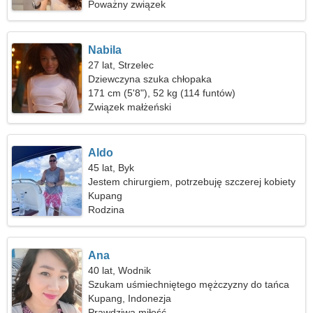
Poważny związek
Nabila
27 lat, Strzelec
Dziewczyna szuka chłopaka
171 cm (5'8"), 52 kg (114 funtów)
Związek małżeński
Aldo
45 lat, Byk
Jestem chirurgiem, potrzebuję szczerej kobiety
Kupang
Rodzina
Ana
40 lat, Wodnik
Szukam uśmiechniętego mężczyzny do tańca
Kupang, Indonezja
Prawdziwa miłość