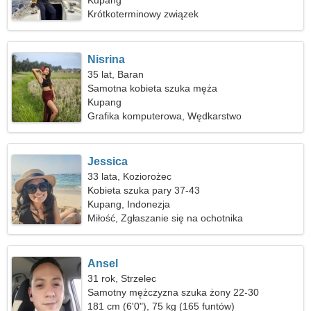
Kupang
Krótkoterminowy związek
Nisrina
35 lat, Baran
Samotna kobieta szuka męża
Kupang
Grafika komputerowa, Wędkarstwo
Jessica
33 lata, Koziorożec
Kobieta szuka pary 37-43
Kupang, Indonezja
Miłość, Zgłaszanie się na ochotnika
Ansel
31 rok, Strzelec
Samotny mężczyzna szuka żony 22-30
181 cm (6'0"), 75 kg (165 funtów)