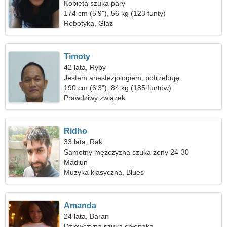
Kobieta szuka pary
174 cm (5'9"), 56 kg (123 funty)
Robotyka, Głaz
Timoty
42 lata, Ryby
Jestem anestezjologiem, potrzebuję
niesamowitej kobiety
190 cm (6'3"), 84 kg (185 funtów)
Prawdziwy związek
Ridho
33 lata, Rak
Samotny mężczyzna szuka żony 24-30
Madiun
Muzyka klasyczna, Blues
Amanda
24 lata, Baran
Dziewczyna szuka chłopaka