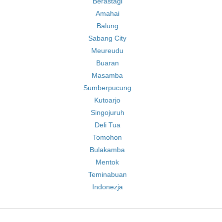
Berastagi
Amahai
Balung
Sabang City
Meureudu
Buaran
Masamba
Sumberpucung
Kutoarjo
Singojuruh
Deli Tua
Tomohon
Bulakamba
Mentok
Teminabuan
Indonezja