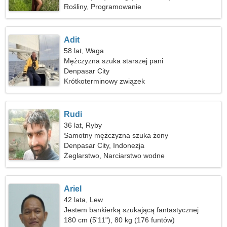
Rośliny, Programowanie
Adit
58 lat, Waga
Mężczyzna szuka starszej pani
Denpasar City
Krótkoterminowy związek
Rudi
36 lat, Ryby
Samotny mężczyzna szuka żony
Denpasar City, Indonezja
Żeglarstwo, Narciarstwo wodne
Ariel
42 lata, Lew
Jestem bankierką szukającą fantastycznej
kobiety
180 cm (5'11"), 80 kg (176 funtów)