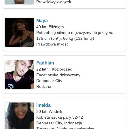
Prawdziwy związek
Maya
40 lat, Bliźnięta
Potrzebuję silnego mężczyzny do jazdy na
nartach
175 cm (5'9"), 60 kg (132 funty)
Prawdziwa miłość
Fadhlan
22 letni, Koziorożec
Facet szuka dziewczyny
Denpasar City
Rodzina
Imelda
30 lat, Wodnik
Kobieta szuka pary 32-42
Denpasar City, Indonezja
Zwierzęta, Jazda na deskorolce