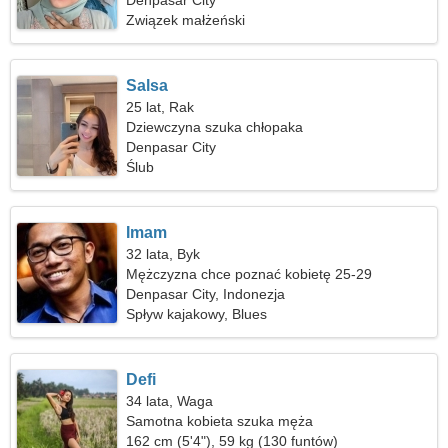
Denpasar City
Związek małżeński
Salsa
25 lat, Rak
Dziewczyna szuka chłopaka
Denpasar City
Ślub
Imam
32 lata, Byk
Mężczyzna chce poznać kobietę 25-29
Denpasar City, Indonezja
Spływ kajakowy, Blues
Defi
34 lata, Waga
Samotna kobieta szuka męża
162 cm (5'4"), 59 kg (130 funtów)