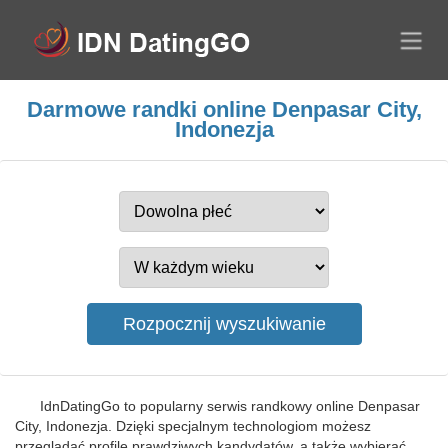
Darmowe randki online Denpasar City,
Indonezja
IdnDatingGo to popularny serwis randkowy online Denpasar
City, Indonezja. Dzięki specjalnym technologiom możesz
przeglądać profile prawdziwych kandydatów, a także wybierać