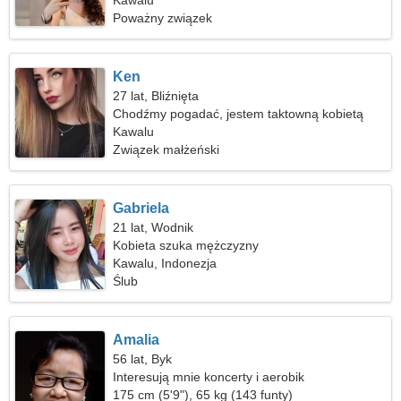
Kawalu
Poważny związek
Ken
27 lat, Bliźnięta
Chodźmy pogadać, jestem taktowną kobietą
Kawalu
Związek małżeński
Gabriela
21 lat, Wodnik
Kobieta szuka mężczyzny
Kawalu, Indonezja
Ślub
Amalia
56 lat, Byk
Interesują mnie koncerty i aerobik
175 cm (5'9"), 65 kg (143 funty)