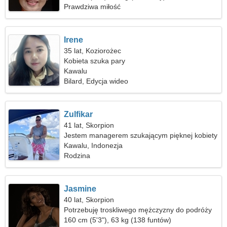
Prawdziwa miłość
Irene
35 lat, Koziorożec
Kobieta szuka pary
Kawalu
Bilard, Edycja wideo
Zulfikar
41 lat, Skorpion
Jestem managerem szukającym pięknej kobiety
Kawalu, Indonezja
Rodzina
Jasmine
40 lat, Skorpion
Potrzebuję troskliwego mężczyzny do podróży
160 cm (5'3"), 63 kg (138 funtów)