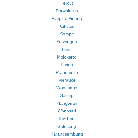
Percut
Purwokerto
Pangkal Pinang
Cikupa
Sampit
Sawangan
Bima
Mojokerto
Paseh
Prabumulih
Merauke
Wonosobo
Selong
Klangenan
Wonosari
Kasihan
Galesong
Karangsembung