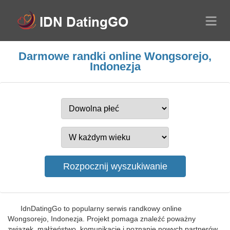
Darmowe randki online Wongsorejo,
Indonezja
IdnDatingGo to popularny serwis randkowy online
Wongsorejo, Indonezja. Projekt pomaga znaleźć poważny
związek, małżeństwo, komunikację i poznanie nowych partnerów.