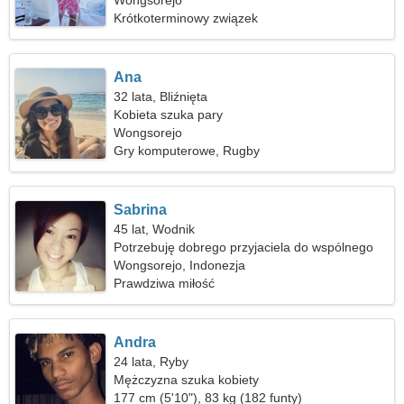
gorącej kobiety
Wongsorejo
Krótkoterminowy związek
Ana
32 lata, Bliźnięta
Kobieta szuka pary
Wongsorejo
Gry komputerowe, Rugby
Sabrina
45 lat, Wodnik
Potrzebuję dobrego przyjaciela do wspólnego
podróżowania
Wongsorejo, Indonezja
Prawdziwa miłość
Andra
24 lata, Ryby
Mężczyzna szuka kobiety
177 cm (5'10"), 83 kg (182 funty)