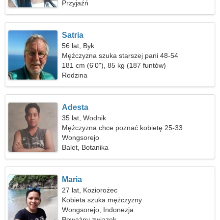
Przyjaźń
Satria
56 lat, Byk
Mężczyzna szuka starszej pani 48-54
181 cm (6'0"), 85 kg (187 funtów)
Rodzina
Adesta
35 lat, Wodnik
Mężczyzna chce poznać kobietę 25-33
Wongsorejo
Balet, Botanika
Maria
27 lat, Koziorożec
Kobieta szuka mężczyzny
Wongsorejo, Indonezja
Poważny związek