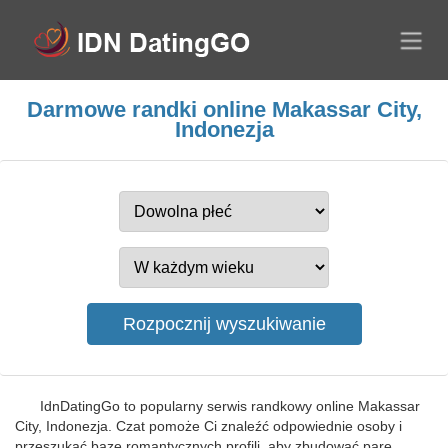
Darmowe randki online Makassar City,
Indonezja
IdnDatingGo to popularny serwis randkowy online Makassar
City, Indonezja. Czat pomoże Ci znaleźć odpowiednie osoby i
przeszukać bazę romantycznych profili, aby zbudować parę.