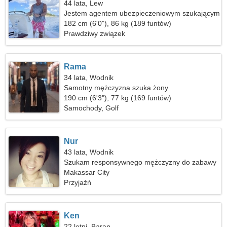
44 lata, Lew
Jestem agentem ubezpieczeniowym szukającym
idealnej kobiety
182 cm (6'0"), 86 kg (189 funtów)
Prawdziwy związek
Rama
34 lata, Wodnik
Samotny mężczyzna szuka żony
190 cm (6'3"), 77 kg (169 funtów)
Samochody, Golf
Nur
43 lata, Wodnik
Szukam responsywnego mężczyzny do zabawy
Makassar City
Przyjaźń
Ken
22 letni, Baran