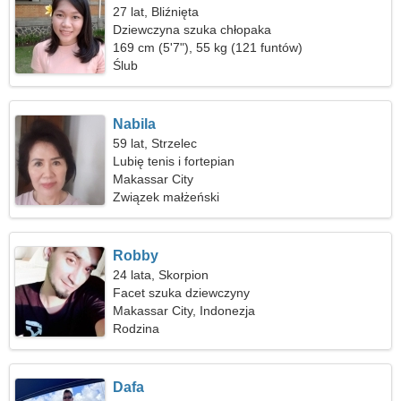
27 lat, Bliźnięta
Dziewczyna szuka chłopaka
169 cm (5'7"), 55 kg (121 funtów)
Ślub
Nabila
59 lat, Strzelec
Lubię tenis i fortepian
Makassar City
Związek małżeński
Robby
24 lata, Skorpion
Facet szuka dziewczyny
Makassar City, Indonezja
Rodzina
Dafa