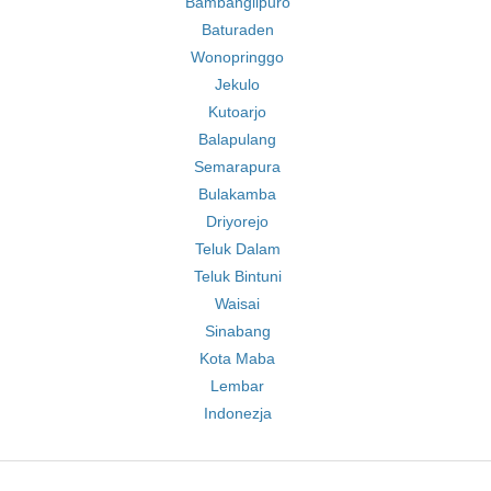
Bambanglipuro
Baturaden
Wonopringgo
Jekulo
Kutoarjo
Balapulang
Semarapura
Bulakamba
Driyorejo
Teluk Dalam
Teluk Bintuni
Waisai
Sinabang
Kota Maba
Lembar
Indonezja