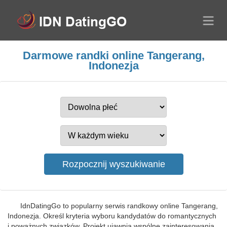
Darmowe randki online Tangerang,
Indonezja
IdnDatingGo to popularny serwis randkowy online Tangerang,
Indonezja. Określ kryteria wyboru kandydatów do romantycznych
i poważnych związków. Projekt ujawnia wspólne zainteresowania