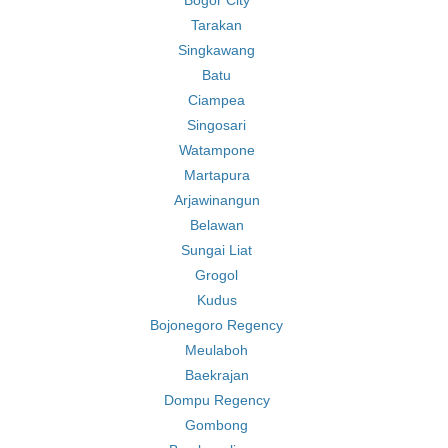
Bogor City
Tarakan
Singkawang
Batu
Ciampea
Singosari
Watampone
Martapura
Arjawinangun
Belawan
Sungai Liat
Grogol
Kudus
Bojonegoro Regency
Meulaboh
Baekrajan
Dompu Regency
Gombong