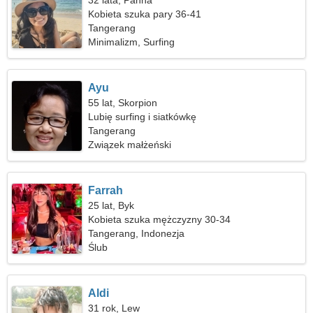
32 lata, Panna
Kobieta szuka pary 36-41
Tangerang
Minimalizm, Surfing
Ayu
55 lat, Skorpion
Lubię surfing i siatkówkę
Tangerang
Związek małżeński
Farrah
25 lat, Byk
Kobieta szuka mężczyzny 30-34
Tangerang, Indonezja
Ślub
Aldi
31 rok, Lew