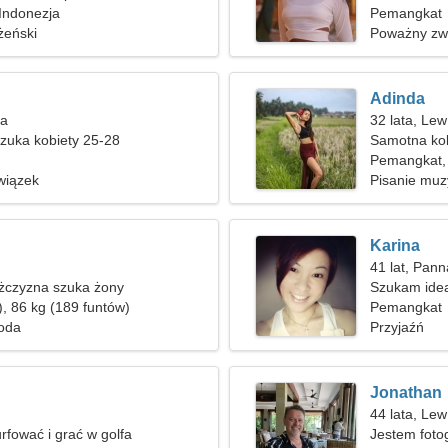
Indonezja
Pemangkat
żeński
Poważny zw
Adinda
ga
32 lata, Lew
zuka kobiety 25-28
Samotna ko
Pemangkat,
wiązek
Pisanie muzy
Karina
41 lat, Pann
czyzna szuka żony
Szukam ide
), 86 kg (189 funtów)
wędrówki
Pemangkat
Moda
Przyjaźń
Jonathan
44 lata, Lew
rfować i grać w golfa
Jestem foto