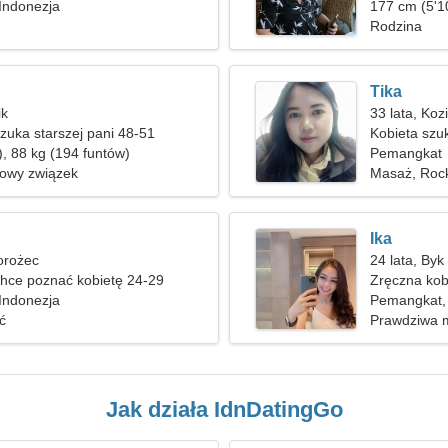
Indonezja
177 cm (5'10
Rodzina
Tika
ik
33 lata, Koz
uka starszej pani 48-51
Kobieta szu
), 88 kg (194 funtów)
Pemangkat
nowy związek
Masaż, Rock'
Ika
iorożec
24 lata, Byk
hce poznać kobietę 24-29
Zręczna kob
Indonezja
Pemangkat,
ć
Prawdziwa m
Jak działa IdnDatingGo