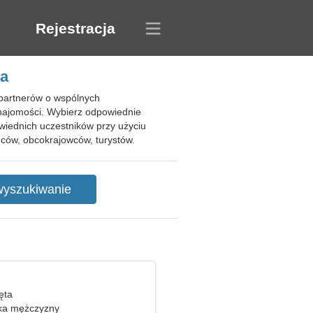
Rejestracja
ja
 partnerów o wspólnych
znajomości. Wybierz odpowiednie
wiednich uczestników przy użyciu
ców, obcokrajowców, turystów.
ięta
ka mężczyzny