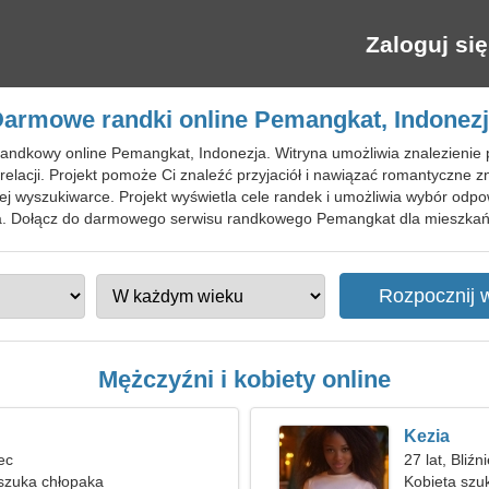
Zaloguj się
armowe randki online Pemangkat, Indonez
randkowy online Pemangkat, Indonezja. Witryna umożliwia znalezienie
relacji. Projekt pomoże Ci znaleźć przyjaciół i nawiązać romantyczne 
 wyszukiwarce. Projekt wyświetla cele randek i umożliwia wybór odpo
ia. Dołącz do darmowego serwisu randkowego Pemangkat dla mieszkań
Mężczyźni i kobiety online
Kezia
lec
27 lat, Bliźn
szuka chłopaka
Kobieta szu