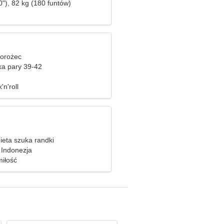
"), 82 kg (180 funtów)
iorożec
ka pary 39-42
n'roll
ieta szuka randki
 Indonezja
iłość