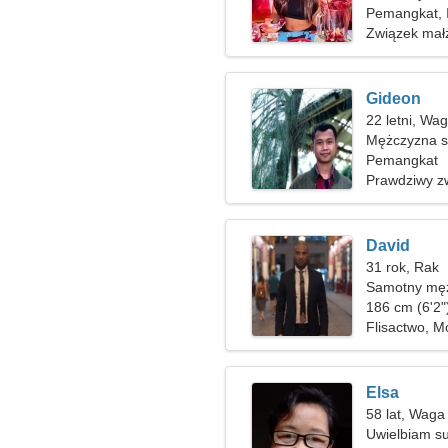
Pemangkat, 
Związek mał
Gideon
22 letni, Wa
Mężczyzna s
Pemangkat
Prawdziwy z
David
31 rok, Rak
Samotny męż
186 cm (6'2"
Flisactwo, 
Elsa
58 lat, Waga
Uwielbiam su