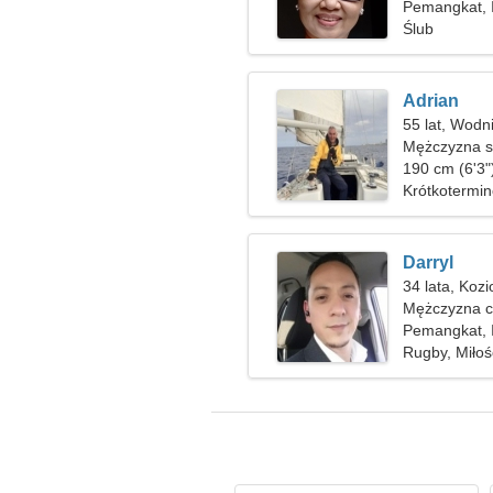
Pemangkat, 
Ślub
Adrian
55 lat, Wodn
Mężczyzna sz
190 cm (6'3"
Krótkotermi
Darryl
34 lata, Koz
Mężczyzna c
Pemangkat, 
Rugby, Miłoś