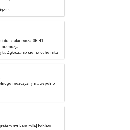
iązek
bieta szuka męża 35-41
 Indonezja
ki, Zgłaszanie się na ochotnika
a
alnego mężczyzny na wspólne
grafem szukam miłej kobiety